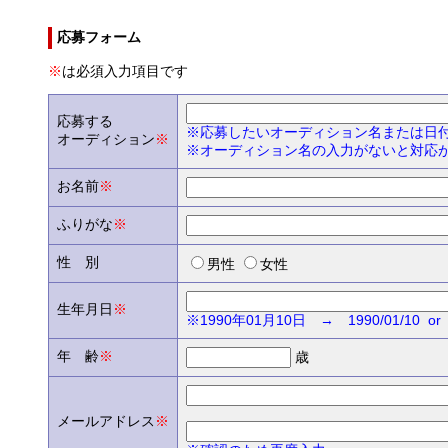
応募フォーム
※
は必須入力項目です
応募する
※応募したいオーディション名または日
オーディション
※
※オーディション名の入力がないと対応
お名前
※
ふりがな
※
性 別
男性
女性
生年月日
※
※1990年01月10日 → 1990/01/10 or 1
年 齢
※
歳
メールアドレス
※