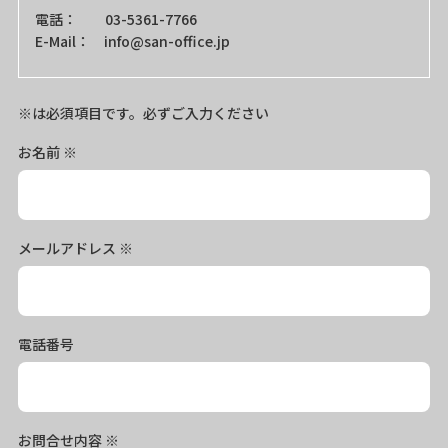
電話： 03-5361-7766
E-Mail： info@san-office.jp
※は必須項目です。必ずご入力ください
お名前
※
メールアドレス
※
電話番号
お問合せ内容
※