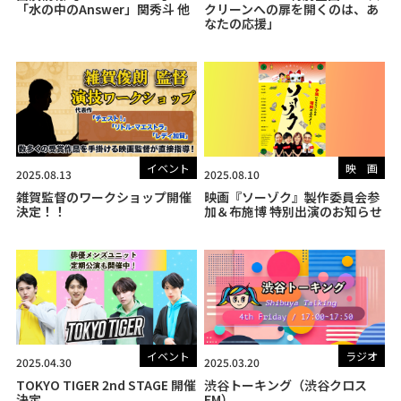
「水の中のAnswer」関秀斗 他
クリーンへの扉を開くのは、あ
なたの応援」
イベント
映 画
2025.08.13
2025.08.10
雑賀監督のワークショップ開催
映画『ソーゾク』製作委員会参
決定！！
加＆布施博 特別出演のお知らせ
イベント
ラジオ
2025.04.30
2025.03.20
TOKYO TIGER 2nd STAGE 開催
渋谷トーキング（渋谷クロス
決定
FM）