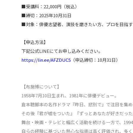
■受講料：22,000円（税込）
■締切：2025年10月31日
■対象：俳優志望者、演技を磨きたい方、プロを目指す
【申込方法】
下記公式LINEにてお申し込みください。
https://lin.ee/AFZDUC5
（申込締切：
10
月
31
日）
【布施博について】
1958年7月10日生まれ、1981年に俳優デビュー。
倉本聰脚本の名作ドラマ『昨日、悲別で』で注目を集め
その後『君が嘘をついた』『ずっとあなたが好きだった
舞台・映画・テレビと幅広く活動を続ける一方で、19
自らの経験に基づいた熱心な指導は高く評価され、多く