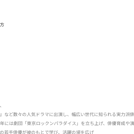
方
、
』など数々の人気ドラマに出演し、幅広い世代に知られる実力派
94年には劇団「東京ロックンパラダイス」を立ち上げ、俳優育成や
の若手俳優が彼のもとで学び、活躍の場を広げ