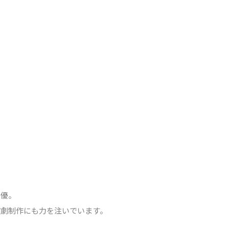
俳優。
演劇制作にも力を注いでいます。