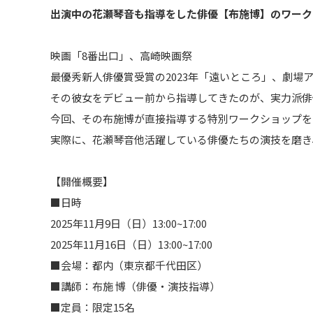
出演中の花瀬琴音も指導をした俳優【布施博】のワーク
映画「8番出口」、高崎映画祭
最優秀新人俳優賞受賞の2023年「遠いところ」、劇場
その彼女をデビュー前から指導してきたのが、実力派俳
今回、その布施博が直接指導する特別ワークショップを
実際に、花瀬琴音他活躍している俳優たちの演技を磨き
【開催概要】
■日時
2025年11月9日（日）13:00~17:00
2025年11月16日（日）13:00~17:00
■会場：都内（東京都千代田区）
■講師：布施 博（俳優・演技指導）
■定員：限定15名