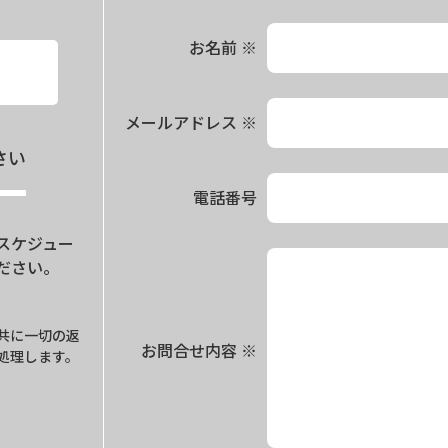
お名前
※
メールアドレス
※
さい
電話番号
スケジュー
ださい。
。
共に一切の返
お問合せ内容
※
処理します。