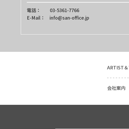
電話： 03-5361-7766
E-Mail： info@san-office.jp
ARTIST＆
会社案内