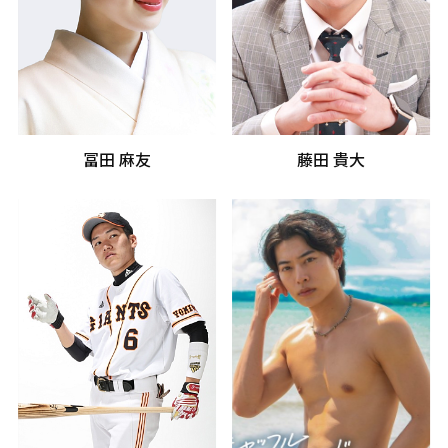
冨田 麻友
藤田 貴大