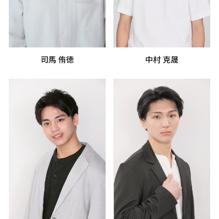
司馬 侑徳
中村 克晟