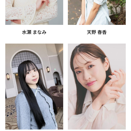
水瀬 まなみ
天野 春香