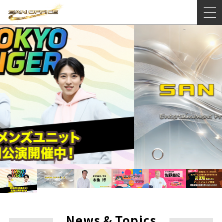
News
&
Topics