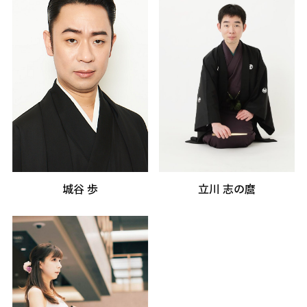
城谷 歩
立川 志の麿