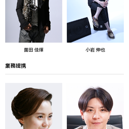
薗田 佳煇
小岩 伸也
業務提携