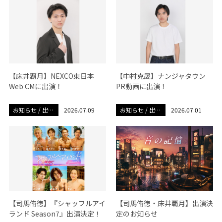
【床井覇月】NEXCO東日本
【中村克晟】ナンジャタウン
Web CMに出演！
PR動画に出演！
お知らせ / 出演
2026.07.09
お知らせ / 出演
2026.07.01
情報
情報
【司馬侑徳】『シャッフルアイ
【司馬侑徳・床井覇月】出演決
ランド Season7』出演決定！
定のお知らせ