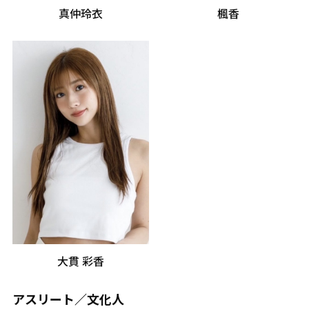
真仲玲衣
楓香
大貫 彩香
アスリート／文化人