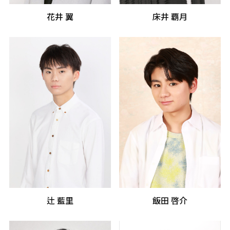
花井 翼
床井 覇月
辻 藍里
飯田 啓介