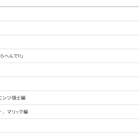
へんで!!」
エンツ瑛士編
ｒ．マリｯク編