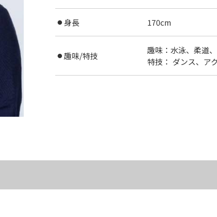
身長
170cm
●
趣味：水泳、柔道、
趣味/特技
●
特技： ダンス、ア