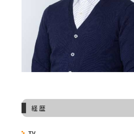
経 歴
TV