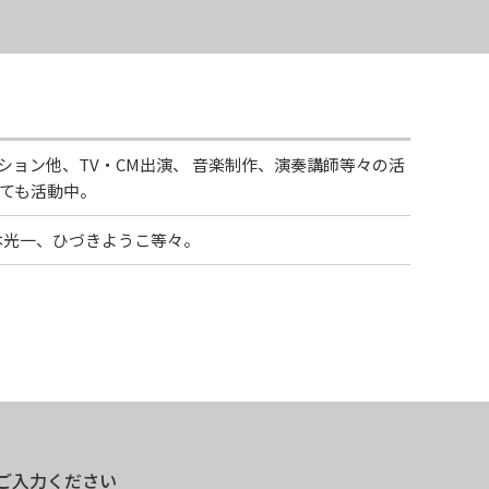
ョン他、TV・CM出演、 音楽制作、演奏講師等々の活
しても活動中。
、堂本光一、ひづきようこ等々。
ご入力ください