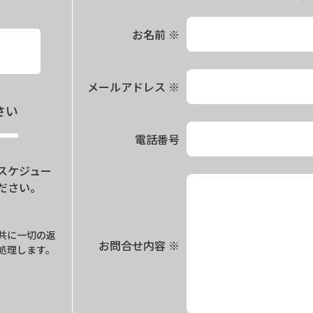
お名前
※
メールアドレス
※
さい
電話番号
スケジュー
ださい。
。
共に一切の返
お問合せ内容
※
処理します。