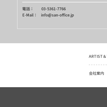
電話： 03-5361-7766
E-Mail： info@san-office.jp
ARTIST＆
会社案内