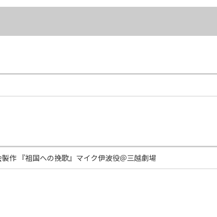
会製作 『祖国への挽歌』マイク伊波役＠三越劇場